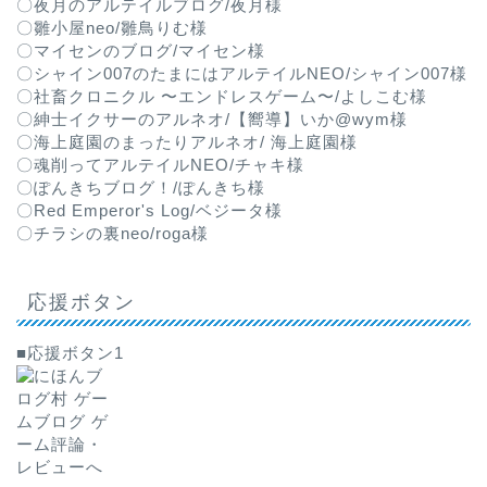
〇夜月のアルテイルブログ/夜月様
〇雛小屋neo/雛鳥りむ様
〇マイセンのブログ/マイセン様
〇シャイン007のたまにはアルテイルNEO/シャイン007様
〇社畜クロニクル 〜エンドレスゲーム〜/よしこむ様
〇紳士イクサーのアルネオ/【嚮導】いか@wym様
〇海上庭園のまったりアルネオ/ 海上庭園様
〇魂削ってアルテイルNEO/チャキ様
〇ぽんきちブログ！/ぽんきち様
〇Red Emperor's Log/ベジータ様
〇チラシの裏neo/roga様
応援ボタン
■応援ボタン1