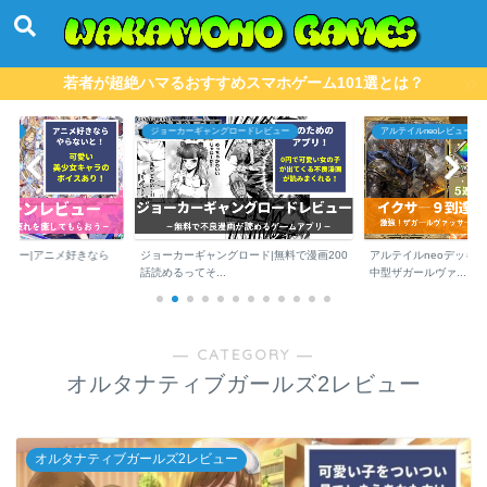
若者が超絶ハマるおすすめスマホゲーム101選とは？
ュー
ジョーカーギャングロードレビュー
アルテイルneoレビュー
ビュー|アニメ好きなら
ジョーカーギャングロード|無料で漫画200
アルテイルneoデッキ
話読めるってそ...
中型ザガールヴァ...
― CATEGORY ―
オルタナティブガールズ2レビュー
オルタナティブガールズ2レビュー